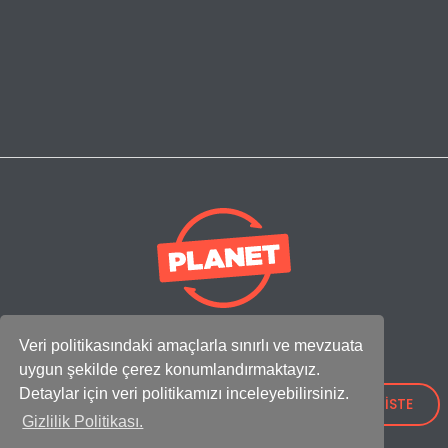
Uğurlar Plastik
ile Satışlarınızı Güçlendirin!
Veri politikasındaki amaçlarla sınırlı ve mevzuata
Adres:
uygun şekilde çerez konumlandırmaktayız.
IOSB Mah., İpkas Sanayi Sitesi 3. Etap C Blok No: 21,
Detaylar için veri politikamızı inceleyebilirsiniz.
34490 Başakşehir - İstanbul / Türkiye
TEKLİF İSTE
Gizlilik Politikası.
Showroom