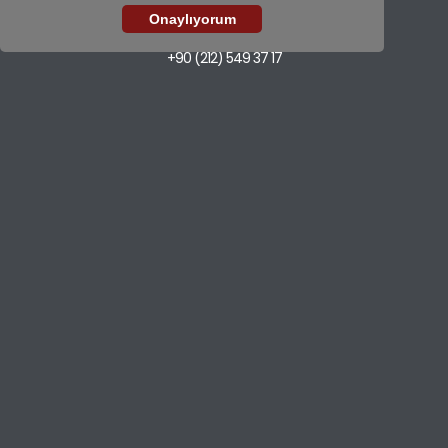
+90 (212) 659 26 52
Onaylıyorum
Fabrika
+90 (212) 549 37 17
E-mail
export@ugurlarplastik.com
ÇÖP KOVALARI
TEMİZLİK SETLERİ
KONTEYNER
GERİ DÖNÜŞÜM
EV VE MUTFAK
İLETİŞİM
Uğurlar Plastik 2025. Tüm Hakları Saklıdır.