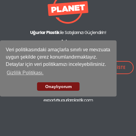
Uğurlar Plastik
ile Satışlarınızı Güçlendirin!
Adres:
IOSB Mah., İpkas Sanayi Sitesi 3. Etap C Blok No: 21,
Veri politikasındaki amaçlarla sınırlı ve mevzuata
34490 Başakşehir - İstanbul / Türkiye
uygun şekilde çerez konumlandırmaktayız.
Showroom
Detaylar için veri politikamızı inceleyebilirsiniz.
+90 (212) 659 26 52
TEKLİF İSTE
Gizlilik Politikası.
Fabrika
+90 (212) 549 37 17
Onaylıyorum
E-mail
export@ugurlarplastik.com
ÇÖP KOVALARI
TEMİZLİK SETLERİ
KONTEYNER