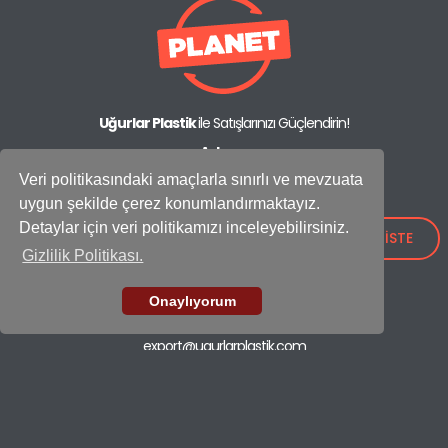
Uğurlar Plastik
ile Satışlarınızı Güçlendirin!
Adres:
IOSB Mah., İpkas Sanayi Sitesi 3. Etap C Blok No: 21,
Veri politikasındaki amaçlarla sınırlı ve mevzuata
34490 Başakşehir - İstanbul / Türkiye
uygun şekilde çerez konumlandırmaktayız.
Showroom
Detaylar için veri politikamızı inceleyebilirsiniz.
+90 (212) 659 26 52
TEKLİF İSTE
Gizlilik Politikası.
Fabrika
+90 (212) 549 37 17
Onaylıyorum
E-mail
export@ugurlarplastik.com
ÇÖP KOVALARI
TEMİZLİK SETLERİ