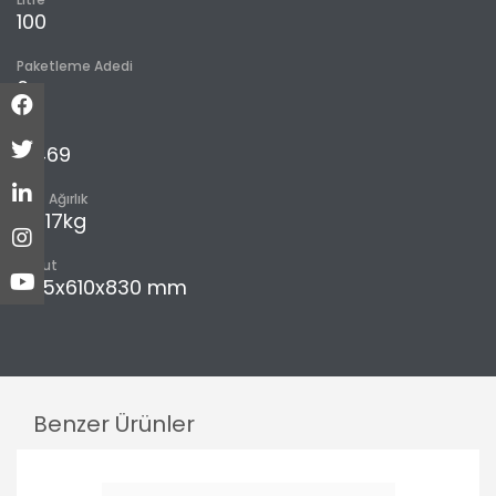
100
Paketleme Adedi
6
m³
0,469
Brüt Ağırlık
38,17kg
Boyut
525x610x830 mm
Benzer Ürünler