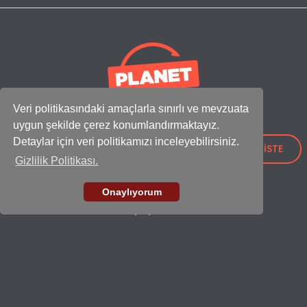
Veri politikasındaki amaçlarla sınırlı ve mevzuata
uygun şekilde çerez konumlandırmaktayız.
Uğurlar Plastik
ile Satışlarınızı Güçlendirin!
Detaylar için veri politikamızı inceleyebilirsiniz.
TEKLİF İSTE
Adres:
Gizlilik Politikası.
IOSB Mah., İpkas Sanayi Sitesi 3. Etap C Blok No: 21,
34490 Başakşehir - İstanbul / Türkiye
Onaylıyorum
Showroom
+90 (212) 659 26 52
Fabrika
+90 (212) 549 37 17
E-mail
export@ugurlarplastik.com