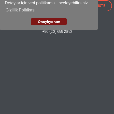
Uğurlar Plastik
ile Satışlarınızı Güçlendirin!
Detaylar için veri politikamızı inceleyebilirsiniz.
TEKLİF İSTE
Adres:
Gizlilik Politikası.
IOSB Mah., İpkas Sanayi Sitesi 3. Etap C Blok No: 21,
34490 Başakşehir - İstanbul / Türkiye
Onaylıyorum
Showroom
+90 (212) 659 26 52
Fabrika
+90 (212) 549 37 17
E-mail
export@ugurlarplastik.com
ÇÖP KOVALARI
TEMİZLİK SETLERİ
KONTEYNER
GERİ DÖNÜŞÜM
EV VE MUTFAK
İLETİŞİM