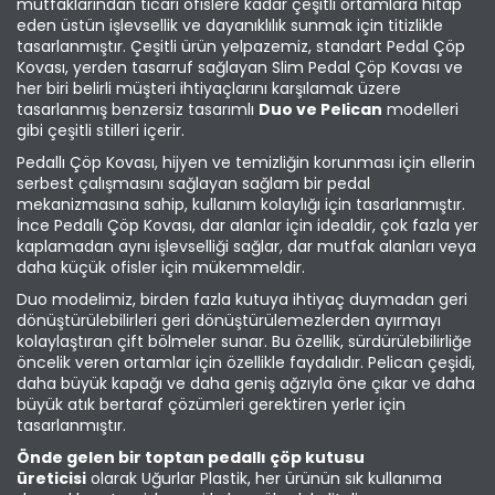
mutfaklarından ticari ofislere kadar çeşitli ortamlara hitap
eden üstün işlevsellik ve dayanıklılık sunmak için titizlikle
tasarlanmıştır. Çeşitli ürün yelpazemiz, standart Pedal Çöp
Kovası, yerden tasarruf sağlayan Slim Pedal Çöp Kovası ve
her biri belirli müşteri ihtiyaçlarını karşılamak üzere
tasarlanmış benzersiz tasarımlı
Duo ve Pelican
modelleri
gibi çeşitli stilleri içerir.
Pedallı Çöp Kovası, hijyen ve temizliğin korunması için ellerin
serbest çalışmasını sağlayan sağlam bir pedal
mekanizmasına sahip, kullanım kolaylığı için tasarlanmıştır.
İnce Pedallı Çöp Kovası, dar alanlar için idealdir, çok fazla yer
kaplamadan aynı işlevselliği sağlar, dar mutfak alanları veya
daha küçük ofisler için mükemmeldir.
Duo modelimiz, birden fazla kutuya ihtiyaç duymadan geri
dönüştürülebilirleri geri dönüştürülemezlerden ayırmayı
kolaylaştıran çift bölmeler sunar. Bu özellik, sürdürülebilirliğe
öncelik veren ortamlar için özellikle faydalıdır. Pelican çeşidi,
daha büyük kapağı ve daha geniş ağzıyla öne çıkar ve daha
büyük atık bertaraf çözümleri gerektiren yerler için
tasarlanmıştır.
Önde gelen bir toptan pedallı çöp kutusu
üreticisi
olarak
Uğurlar Plastik, her ürünün sık kullanıma