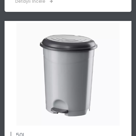
Detaylı İncele
50L