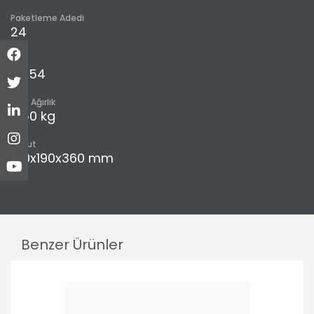
Paketleme Adedi
24
m³
0,054
Brüt Ağırlık
9,50 kg
Boyut
150x190x360 mm
Benzer Ürünler