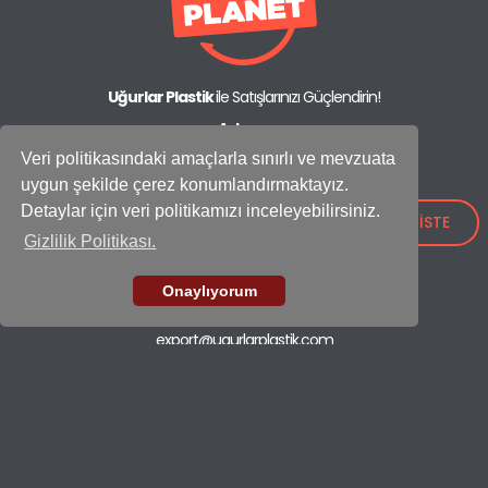
Uğurlar Plastik
ile Satışlarınızı Güçlendirin!
Adres:
IOSB Mah., İpkas Sanayi Sitesi 3. Etap C Blok No: 21,
Veri politikasındaki amaçlarla sınırlı ve mevzuata
34490 Başakşehir - İstanbul / Türkiye
uygun şekilde çerez konumlandırmaktayız.
Showroom
Detaylar için veri politikamızı inceleyebilirsiniz.
+90 (212) 659 26 52
TEKLİF İSTE
Gizlilik Politikası.
Fabrika
+90 (212) 549 37 17
Onaylıyorum
E-mail
export@ugurlarplastik.com
ÇÖP KOVALARI
TEMİZLİK SETLERİ
KONTEYNER