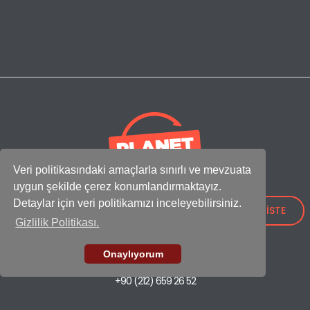
Veri politikasındaki amaçlarla sınırlı ve mevzuata
uygun şekilde çerez konumlandırmaktayız.
Uğurlar Plastik
ile Satışlarınızı Güçlendirin!
Detaylar için veri politikamızı inceleyebilirsiniz.
TEKLİF İSTE
Adres:
Gizlilik Politikası.
IOSB Mah., İpkas Sanayi Sitesi 3. Etap C Blok No: 21,
34490 Başakşehir - İstanbul / Türkiye
Onaylıyorum
Showroom
+90 (212) 659 26 52
Fabrika