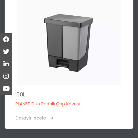
50L
PLANET Duo Pedallı Çöp Kovası
Detaylı İncele