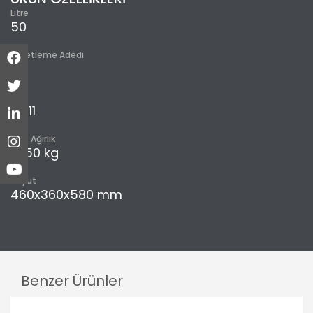
Litre
50
Paketleme Adedi
2
m³
0,211
Brüt Ağırlık
10,50 kg
Boyut
460x360x580 mm
Benzer Ürünler