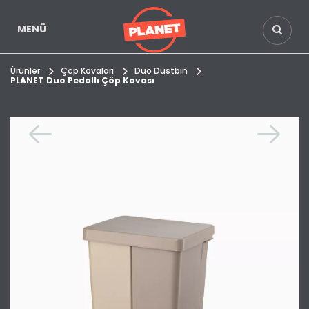
MENÜ
Ürünler
Çöp Kovaları
Duo Dustbin
PLANET Duo Pedallı Çöp Kovası