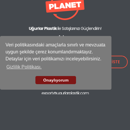
Uğurlar Plastik
ile Satışlarınızı Güçlendirin!
Adres:
IOSB Mah., İpkas Sanayi Sitesi 3. Etap C Blok No: 21,
Veri politikasındaki amaçlarla sınırlı ve mevzuata
34490 Başakşehir - İstanbul / Türkiye
uygun şekilde çerez konumlandırmaktayız.
Showroom
Detaylar için veri politikamızı inceleyebilirsiniz.
+90 (212) 659 26 52
TEKLİF İSTE
Gizlilik Politikası.
Fabrika
+90 (212) 549 37 17
Onaylıyorum
E-mail
export@ugurlarplastik.com
ÇÖP KOVALARI
TEMİZLİK SETLERİ
KONTEYNER