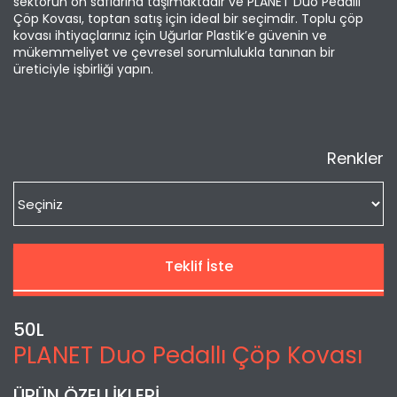
sektörün ön saflarına taşımaktadır ve PLANET Duo Pedallı
Çöp Kovası, toptan satış için ideal bir seçimdir. Toplu çöp
kovası ihtiyaçlarınız için Uğurlar Plastik’e güvenin ve
mükemmeliyet ve çevresel sorumlulukla tanınan bir
üreticiyle işbirliği yapın.
Renkler
Teklif İste
50L
PLANET Duo Pedallı Çöp Kovası
ÜRÜN ÖZELLİKLERİ