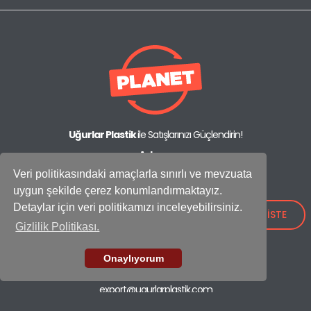
Uğurlar Plastik
ile Satışlarınızı Güçlendirin!
Adres:
IOSB Mah., İpkas Sanayi Sitesi 3. Etap C Blok No: 21,
Veri politikasındaki amaçlarla sınırlı ve mevzuata
34490 Başakşehir - İstanbul / Türkiye
uygun şekilde çerez konumlandırmaktayız.
Showroom
Detaylar için veri politikamızı inceleyebilirsiniz.
+90 (212) 659 26 52
TEKLİF İSTE
Gizlilik Politikası.
Fabrika
+90 (212) 549 37 17
Onaylıyorum
E-mail
export@ugurlarplastik.com