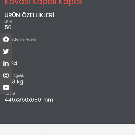
Kovası Kapalı Kapak
ÜRÜN ÖZELLİKLERİ
Litre
50
Paketleme Adedi
5
m³
0,134
Brüt Ağırlık
11,23 kg
Boyut
445x350x680 mm