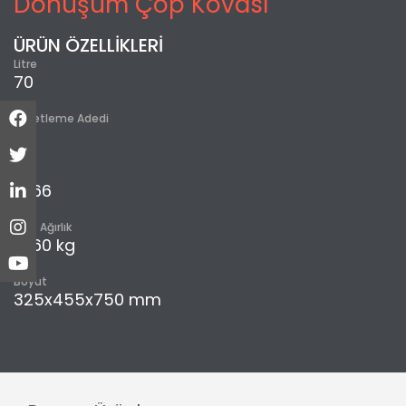
Dönüşüm Çöp Kovası
ÜRÜN ÖZELLİKLERİ
Litre
70
Paketleme Adedi
5
m³
0,166
Brüt Ağırlık
10,60 kg
Boyut
325x455x750 mm