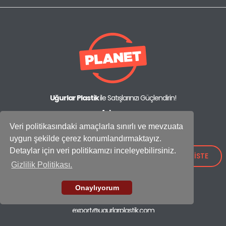
Uğurlar Plastik
ile Satışlarınızı Güçlendirin!
Adres:
IOSB Mah., İpkas Sanayi Sitesi 3. Etap C Blok No: 21,
Veri politikasındaki amaçlarla sınırlı ve mevzuata
34490 Başakşehir - İstanbul / Türkiye
uygun şekilde çerez konumlandırmaktayız.
Showroom
Detaylar için veri politikamızı inceleyebilirsiniz.
+90 (212) 659 26 52
TEKLİF İSTE
Gizlilik Politikası.
Fabrika
+90 (212) 549 37 17
Onaylıyorum
E-mail
export@ugurlarplastik.com