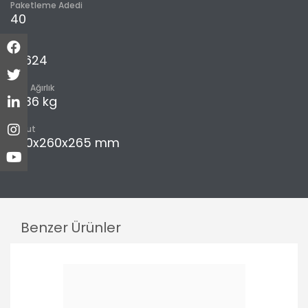
Paketleme Adedi
40
m³
0,1624
Brüt Ağırlık
19,36 kg
Boyut
370x260x265 mm
Benzer Ürünler