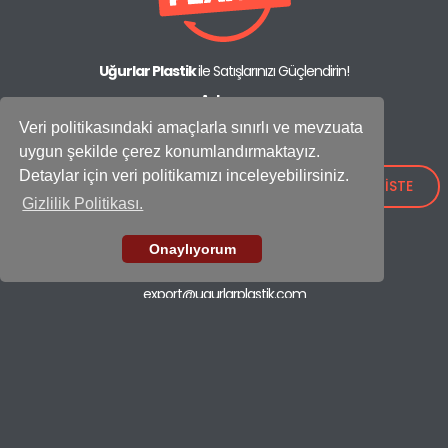
Uğurlar Plastik
ile Satışlarınızı Güçlendirin!
Adres:
IOSB Mah., İpkas Sanayi Sitesi 3. Etap C Blok No: 21,
Veri politikasındaki amaçlarla sınırlı ve mevzuata
34490 Başakşehir - İstanbul / Türkiye
uygun şekilde çerez konumlandırmaktayız.
Showroom
Detaylar için veri politikamızı inceleyebilirsiniz.
+90 (212) 659 26 52
TEKLİF İSTE
Gizlilik Politikası.
Fabrika
+90 (212) 549 37 17
Onaylıyorum
E-mail
export@ugurlarplastik.com
ÇÖP KOVALARI
TEMİZLİK SETLERİ
KONTEYNER
GERİ DÖNÜŞÜM