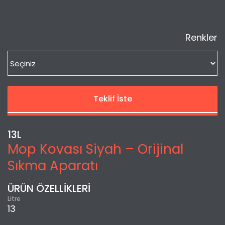
Renkler
Teklif İste
13L
Mop Kovası Siyah – Orijinal
Sıkma Aparatı
ÜRÜN ÖZELLİKLERİ
Litre
13