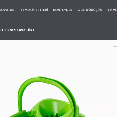
KOVALARI
TEMİZLİK SETLERİ
KONTEYNER
GERİ DÖNÜŞÜM
EV V
ET Sıkma Kova Lüks