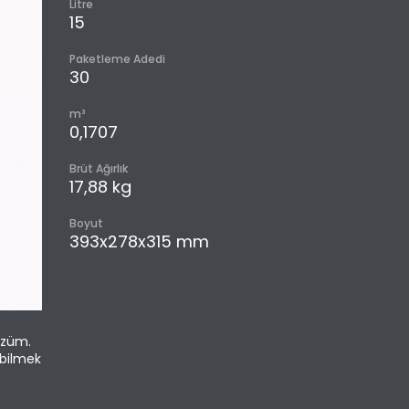
Litre
15
Paketleme Adedi
30
m³
0,1707
Brüt Ağırlık
17,88 kg
Boyut
393x278x315 mm
özüm.
abilmek