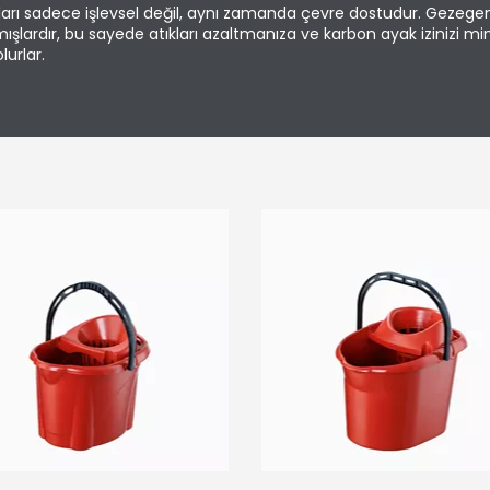
arı sadece işlevsel değil, aynı zamanda çevre dostudur. Gezegen
şlardır, bu sayede atıkları azaltmanıza ve karbon ayak izinizi mi
urlar.