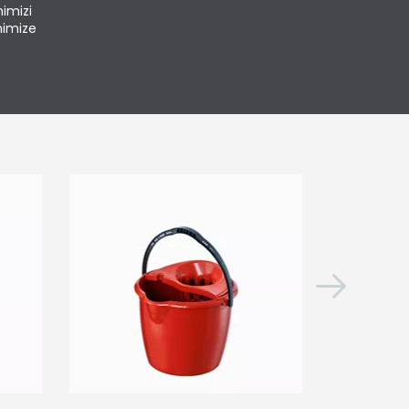
imizi
nimize