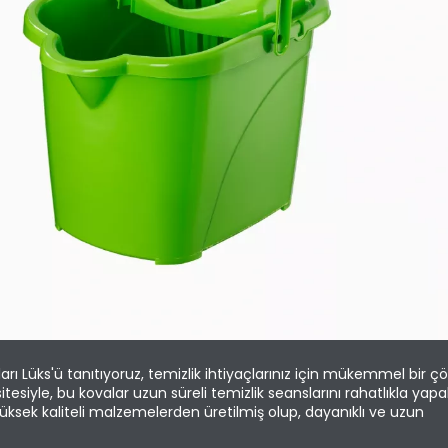
rı Lüks'ü tanıtıyoruz, temizlik ihtiyaçlarınız için mükemmel bir ç
asitesiyle, bu kovalar uzun süreli temizlik seanslarını rahatlıkla yap
 Yüksek kaliteli malzemelerden üretilmiş olup, dayanıklı ve uzun