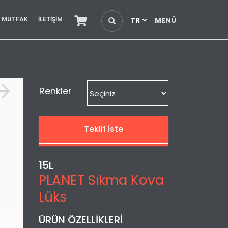
E MUTFAK
İLETİŞİM
TR
MENÜ
Renkler
Teklif İste
15L
PLANET Sıkma Kova
Lüks
ÜRÜN ÖZELLİKLERİ