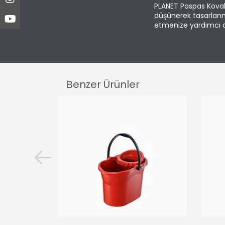
PLANET Paspas Koval
düşünerek tasarlanmı
etmenize yardımcı ol
Benzer Ürünler