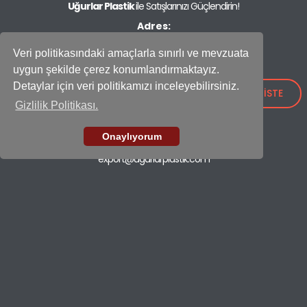
Uğurlar Plastik
ile Satışlarınızı Güçlendirin!
Adres:
IOSB Mah., İpkas Sanayi Sitesi 3. Etap C Blok No: 21,
34490 Başakşehir - İstanbul / Türkiye
Veri politikasındaki amaçlarla sınırlı ve mevzuata
uygun şekilde çerez konumlandırmaktayız.
Showroom
+90 (212) 659 26 52
Detaylar için veri politikamızı inceleyebilirsiniz.
TEKLİF İSTE
Gizlilik Politikası.
Fabrika
+90 (212) 549 37 17
Onaylıyorum
E-mail
export@ugurlarplastik.com
ÇÖP KOVALARI
TEMİZLİK SETLERİ
KONTEYNER
GERİ DÖNÜŞÜM
EV VE MUTFAK
İLETİŞİM