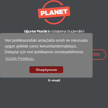
Uğurlar Plastik
ile Satışlarınızı Güçlendirin!
Adres:
Veri politikasındaki amaçlarla sınırlı ve mevzuata
IOSB Mah., İpkas Sanayi Sitesi 3. Etap C Blok No: 21,
uygun şekilde çerez konumlandırmaktayız.
34490 Başakşehir - İstanbul / Türkiye
Detaylar için veri politikamızı inceleyebilirsiniz.
Showroom
TEKLİF İSTE
Gizlilik Politikası.
+90 (212) 659 26 52
Fabrika
Onaylıyorum
+90 (212) 549 37 17
E-mail
export@ugurlarplastik.com
ÇÖP KOVALARI
TEMİZLİK SETLERİ