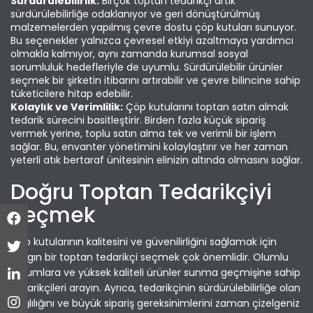
Sürdürülebilirlik:
Birçok toptan tedarikçi artık
sürdürülebilirliğe odaklanıyor ve geri dönüştürülmüş
malzemelerden yapılmış çevre dostu çöp kutuları sunuyor.
Bu seçenekler yalnızca çevresel etkiyi azaltmaya yardımcı
olmakla kalmıyor, aynı zamanda kurumsal sosyal
sorumluluk hedefleriyle de uyumlu. Sürdürülebilir ürünler
seçmek bir şirketin itibarını artırabilir ve çevre bilincine sahip
tüketicilere hitap edebilir.
Kolaylık ve Verimlilik:
Çöp kutularını toptan satın almak
tedarik sürecini basitleştirir. Birden fazla küçük sipariş
vermek yerine, toplu satın alma tek ve verimli bir işlem
sağlar. Bu, envanter yönetimini kolaylaştırır ve her zaman
yeterli atık bertaraf ünitesinin elinizin altında olmasını sağlar.
Doğru Toptan Tedarikçiyi
Seçmek
Çöp kutularının kalitesini ve güvenilirliğini sağlamak için
saygın bir toptan tedarikçi seçmek çok önemlidir. Olumlu
yorumlara ve yüksek kaliteli ürünler sunma geçmişine sahip
tedarikçileri arayın. Ayrıca, tedarikçinin sürdürülebilirliğe olan
bağlılığını ve büyük sipariş gereksinimlerini zaman çizelgeniz